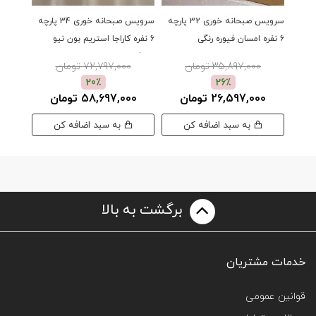
سرویس صبحانه خوری 32 پارچه
سرویس صبحانه خوری 34 پارچه
۶ نفره امسان فیوره رنگی
6 نفره کاراجا استریم بون نیو
نفره شف
موناکو
35,897,000 تومان
72,797,000 تومان
00
20٪
26٪
26,597,000 تومان
58,697,000 تومان
به سبد اضافه کن
به سبد اضافه کن
برگشت به بالا
خدمات مشتریان
قوانین عمومی