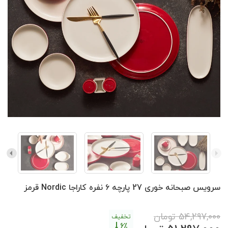
سرویس صبحانه خوری 27 پارچه ۶ نفره کاراجا Nordic قرمز
54,297,000
تومان
تخفیف
6٪