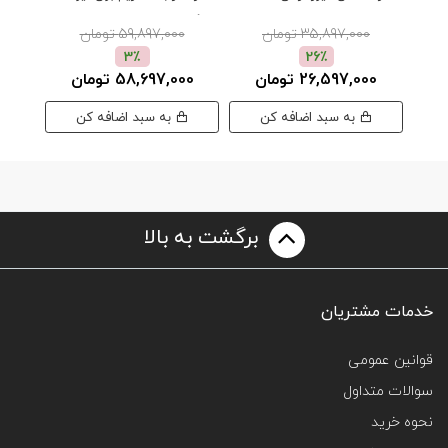
موناکو
35,897,000 تومان
59,897,000 تومان
00
3٪
26٪
26,597,000 تومان
58,697,000 تومان
به سبد اضافه کن
به سبد اضافه کن
برگشت به بالا
خدمات مشتریان
قوانین عمومی
سوالات متداول
نحوه خرید