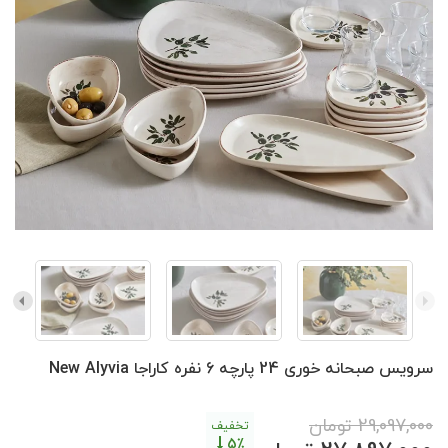
سرویس صبحانه خوری 24 پارچه 6 نفره کاراجا New Alyvia
29,097,000
تومان
تخفیف
5٪