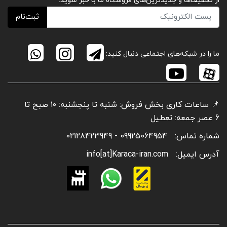
از تخفیف‌ها و جدیدترین‌های فروشگاه ما با خبر شوید:
ثبت‌نام
ما را در شبکه‌های اجتماعی دنبال کنید:
📌 ساعات کاری بخش فروش: شنبه تا پنجشنبه: ۱۰ صبح تا
6 عصر جمعه: تعطیل
شماره تماس:
09925064954 - 02128423949
آدرس ایمیل:
info[at]Karaca-iran.com