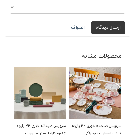
ارسال دیدگاه
انصراف
محصولات مشابه
سرویس صبحانه خوری 32 پارچه
سرویس صبحانه خوری 34 پارچه
۶ نفره امسان فیوره رنگی
6 نفره کاراجا استریم بون نیو
نفره شف