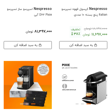
Nespresso
Nespresso
کپسول قهوه نسپرسو
اسپرسو ساز نسپرسو
Italian پنج بسته ۱۰ عددی
D62 Pixie آبی
18,797,000
تومان
تخفیف
81,397,000
تومان
38٪
11,697,000
تومان
به سبد اضافه کن
به سبد اضافه کن