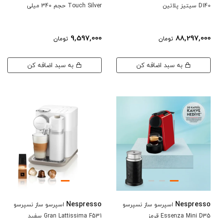
D140 سیتیز پلاتین
Touch Silver حجم 340 میلی
9,597,000
88,297,000
تومان
تومان
به سبد اضافه کن
به سبد اضافه کن
Nespresso
Nespresso
اسپرسو ساز نسپرسو
اسپرسو ساز نسپرسو
Essenza Mini D35 قرمز
Gran Lattissima F531 سفید