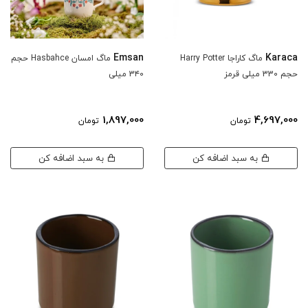
Emsan
Karaca
ماگ کاراجا Harry Potter
ماگ امسان Hasbahce حجم
حجم 330 میلی قرمز
3۴0 میلی
1,897,000
4,697,000
تومان
تومان
به سبد اضافه کن
به سبد اضافه کن