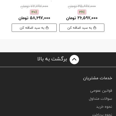
موناکو
35,897,000 تومان
72,797,000 تومان
00
20٪
26٪
26,597,000 تومان
58,697,000 تومان
به سبد اضافه کن
به سبد اضافه کن
برگشت به بالا
خدمات مشتریان
قوانین عمومی
سوالات متداول
نحوه خرید
نحوه پرداخت