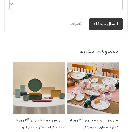
ارسال دیدگاه
انصراف
محصولات مشابه
سرویس صبحانه خوری 32 پارچه
سرویس صبحانه خوری 34 پارچه
۶ نفره امسان فیوره رنگی
6 نفره کاراجا استریم بون نیو
نفره شف