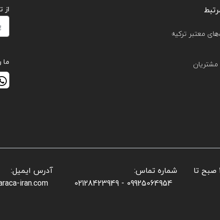
رتبط
از 
های معتبر ترکیه
ما ر
مشتریان
📌 ساعات کاری بخش فروش: شنبه تا پنجشنبه: ۱۰ صبح تا
شماره تماس:
آدرس ایمیل:
araca-iran.com
09925064954 - 02128423949