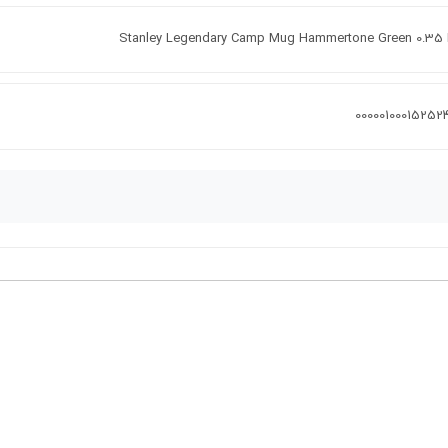
Stanley Legendary Camp Mug Hammertone Green 0.35 L
00000100015252