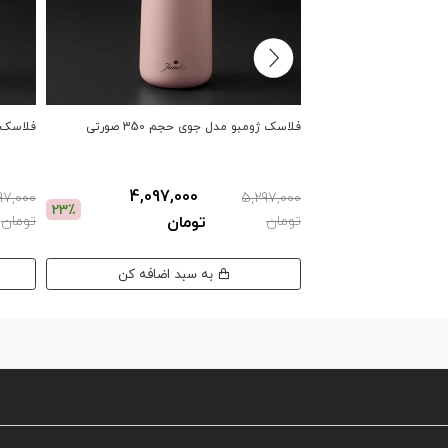
فلاسک ژومبو مدل جوی حجم 350 صورتی
فلاسک ژو
4,097,000
97,000
5,297,000
23٪
تومان
تومان
تومان
به سبد اضافه کن