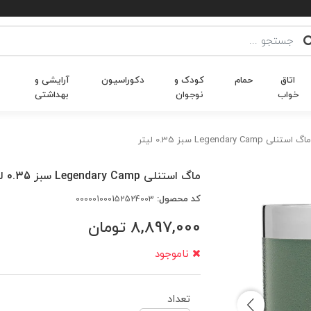
اتاق
حمام
کودک و
دکوراسیون
آرایشی و
خواب
نوجوان
بهداشتی
ماگ استنلی Legendary Camp سبز 0.35 لیتر
ماگ استنلی Legendary Camp سبز 0.35 لیتر
کد محصول:
000001000152524003
8,897,000
تومان
ناموجود
تعداد