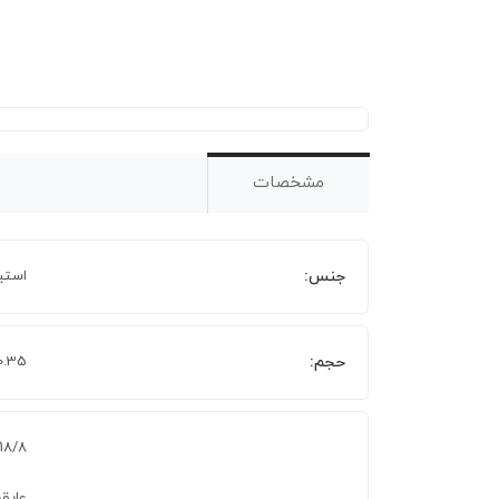
مشخصات
جنس:
استیل
حجم:
0.35 لیت
18/8 فولاد ضد زنگ، بدون PA
عایق 