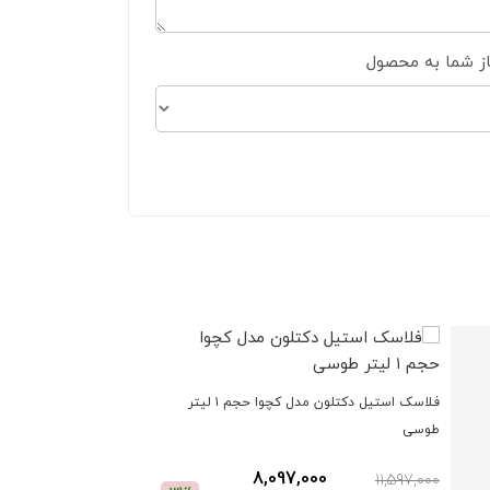
از شما به محصول
فلاسک استیل دکتلون مدل کچوا حجم ۱ لیتر
طوسی
8,097,000
11,597,000