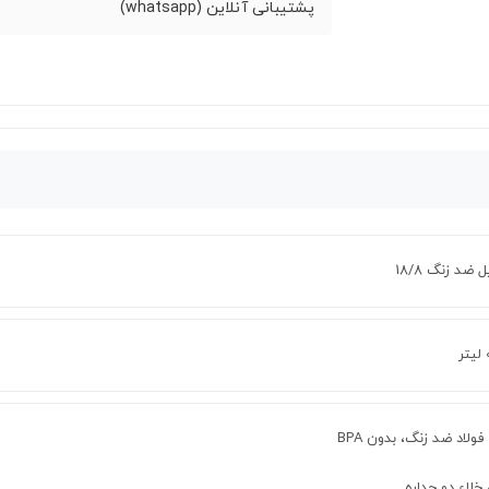
پشتیبانی آنلاین (whatsapp)
 ضد زنگ 18/8
ر
B
خلاء دو جداره