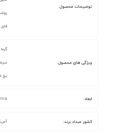
توضیحات محصول:
پوشش an
قابل
گرما 1.5 ساعت
ویژگی های محصول:
سرما 3 ساع
یخ 15 ساعت
ابعاد:
11.5×10.6×10.9 سانتی متر
کشور مبداء برند:
آمریک