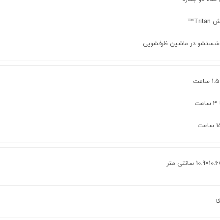
Trit™
 شستشو در ماشین ظرفشویی
ت
ا