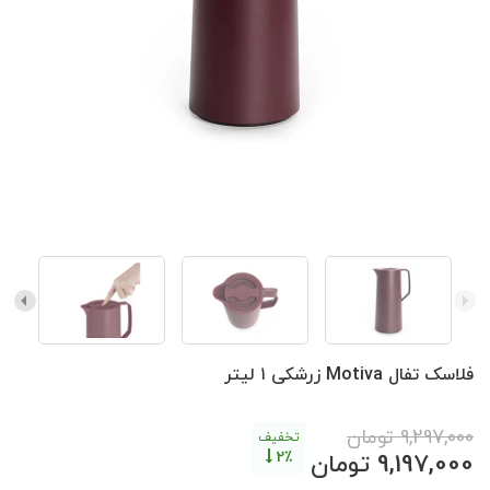
فلاسک تفال Motiva زرشکی ۱ لیتر
9,297,000
تومان
تخفیف
2٪
9,197,000
تومان