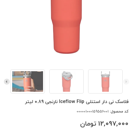
فلاسک نی دار استنلی Iceflow Flip نارنجی 0.89 لیتر
کد محصول:
000001000159556001
12,097,000
تومان