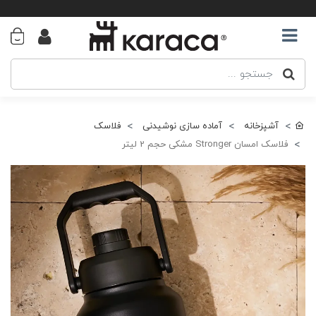
آشپزخانه
آماده سازی نوشیدنی
فلاسک
فلاسک امسان Stronger مشکی حجم 2 لیتر