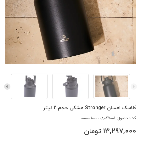
فلاسک امسان Stronger مشکی حجم 2 لیتر
کد محصول:
000001000008047001
13,297,000
تومان