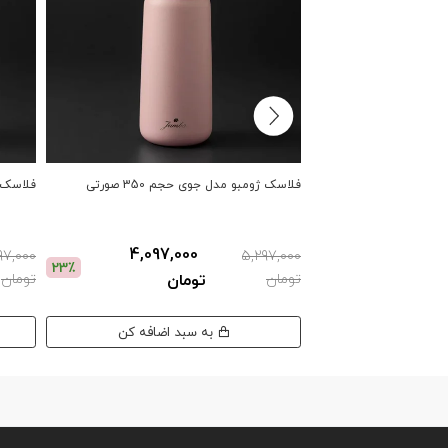
فلاسک ژومبو مدل جوی حجم 350 صورتی
فلاسک ژو
4,097,000
97,000
5,297,000
23٪
تومان
تومان
تومان
به سبد اضافه کن