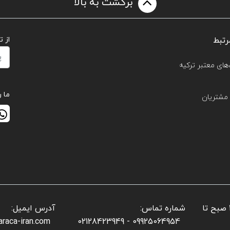
برگشت به بالا
رتبط
از 
های معتبر ترکیه
ما ر
مشتریان
📌 ساعات کاری بخش فروش: شنبه تا پنجشنبه: ۱۰ صبح تا
شماره تماس:
آدرس ایمیل:
araca-iran.com
09925064954 - 02128423949