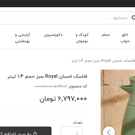
اتاق
حمام
کودک و
دکوراسیون
آرایشی و
خواب
نوجوان
بهداشتی
فلاسک امسان Royal سبز حجم 1.4 لیتر
فلاسک امسان Royal سبز حجم 1.4 لیتر
کد محصول:
000001000008026001
6,797,000
تومان
تعداد
به سبد اضافه کن