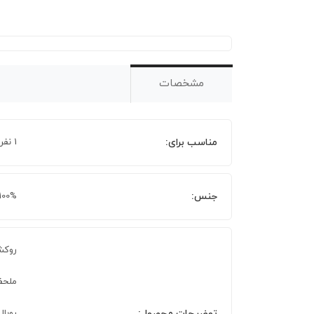
مشخصات
مناسب برای:
1 نفر
جنس:
100% پنبه
روکش لحاف 
ملحفه 240 × 160 
توضیحات محصول:
روبالشی 70 × 