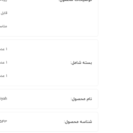
قابل ش
مناسب
1 عدد روکش لحاف
بسته شامل:
1 عدد ملحفه
1 عدد روبالشی
نام محصول:
iyah
شناسه محصول:
6543