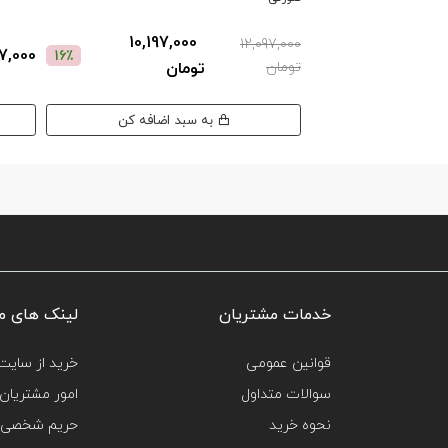
10,197,000
12,097,000
,397,000
16٪
تومان
تومان
به سبد اضافه کن
خدمات مشتریان
لینک های م
قوانین عمومی
خرید از سایت‌
سوالات متداول
امور مشتریان
نحوه خرید
حریم شخصی 