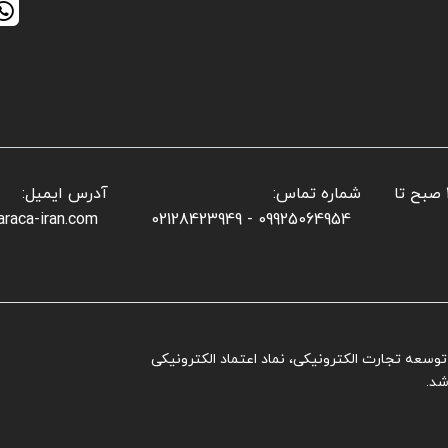
📌 ساعات کاری بخش فروش: شنبه تا پنجشنبه: ۱۰ صبح تا
شماره تماس:
آدرس ایمیل:
araca-iran.com
09925064954 - 02128423949
ز توسعه تجارت الکترونیکی، نماد اعتماد الکترونیکی
شد.