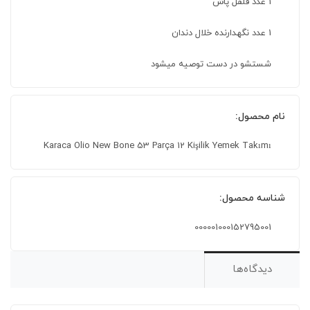
1 عدد فلفل پاش
1 عدد نگهدارنده خلال دندان
شستشو در دست توصیه میشود
نام محصول:
Karaca Olio New Bone 53 Parça 12 Kişilik Yemek Takımı
شناسه محصول:
000001000152795001
دیدگاه‌ها