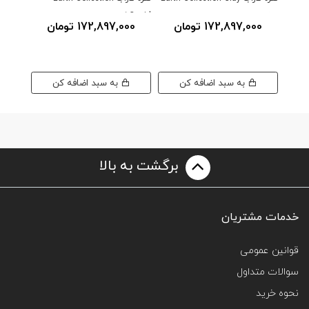
سفید
Cupid کرم
پلاتین
172,897,000 تومان
172,897,000 تومان
000
به سبد اضافه کن
به سبد اضافه کن
برگشت به بالا
خدمات مشتریان
قوانین عمومی
سوالات متداول
نحوه خرید