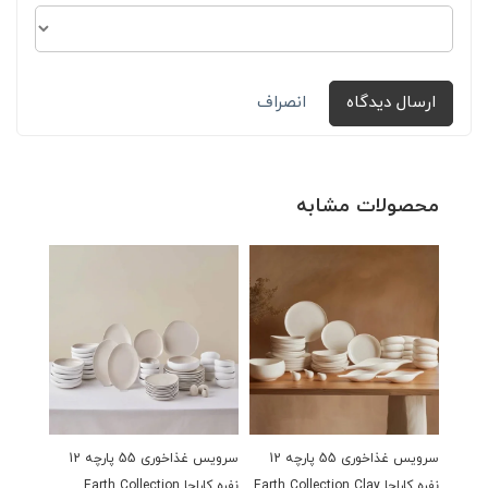
ارسال دیدگاه
انصراف
محصولات مشابه
سرویس غذاخوری 55 پارچه 12
سرویس غذاخوری 55 پارچه 12
نفره کاراجا Earth Collection Clay
نفره کاراجا Earth Collection
نفره کو