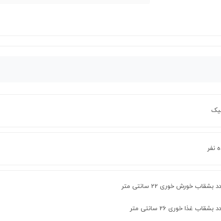
یک
ه نفر