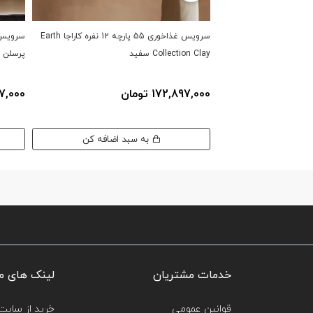
سرویس غذاخوری 55 پارچه 12 نفره کاراجا Earth
Collection Clay سفید
پرسلن ا
172,897,000 تومان
,897,000
به سبد اضافه کن
خدمات مشتریان
لینک های م
قوانین عمومی
خرید از سایت‌