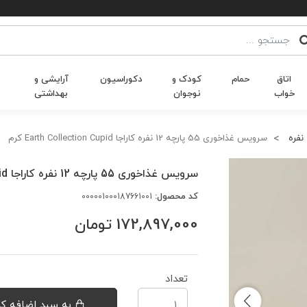
اتاق
حمام
کودک و
دکوراسیون
آرایشی و
خواب
نوجوان
بهداشتی
سرویس غذاخوری 55 پارچه 12 نفره کاراجا Earth Collection Cupid کرم
سرویس غذاخوری 55 پارچه 12 نفره کاراجا Earth Collection Cupid کرم
کد محصول:
000001000187661001
172,897,000
تومان
تعداد
به سبد اضافه کن