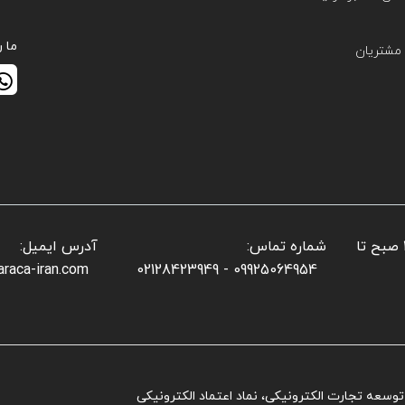
ما ر
مشتریان
📌 ساعات کاری بخش فروش: شنبه تا پنجشنبه: ۱۰ صبح تا
شماره تماس:
آدرس ایمیل:
araca-iran.com
09925064954 - 02128423949
ز توسعه تجارت الکترونیکی، نماد اعتماد الکترونیکی