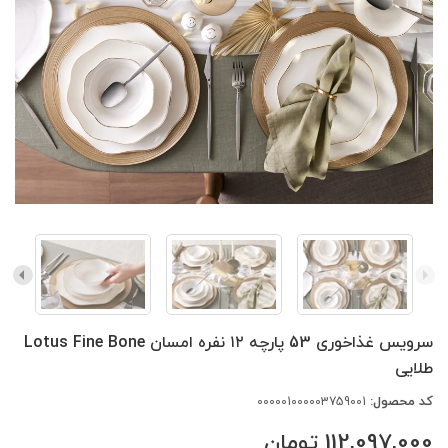
سرویس غذاخوری 53 پارچه ۱۲ نفره امسان Lotus Fine Bone
طلایی
کد محصول:
000001000003759001
112,097,000
تومان