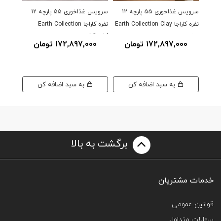
سرویس غذاخوری 55 پارچه 12
سرویس غذاخوری 55 پارچه 12
نفره کاراجا Earth Collection Clay
نفره کاراجا Earth Collection
سفید
Cupid کرم
Galactic م
172,897,000 تومان
172,897,000 تومان
000
به سبد اضافه کن
به سبد اضافه کن
برگشت به بالا
خدمات مشتریان
قوانین عمومی
سوالات متداول