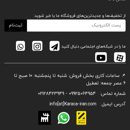
از تخفیف‌ها و جدیدترین‌های فروشگاه ما با خبر شوید:
ثبت‌نام
ما را در شبکه‌های اجتماعی دنبال کنید:
📌 ساعات کاری بخش فروش: شنبه تا پنجشنبه: ۱۰ صبح تا
6 عصر جمعه: تعطیل
شماره تماس:
09925064954 - 02128423949
آدرس ایمیل:
info[at]Karaca-iran.com