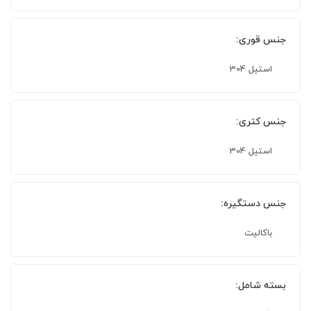
جنس قوری:
استیل 304
جنس کتری:
استیل 304
جنس دستگیره:
باکالیت
بسته شامل: