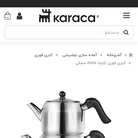
آشپزخانه
آماده سازی نوشیدنی
کتری قوری
کتری قوری کاراجا Aster مشکی