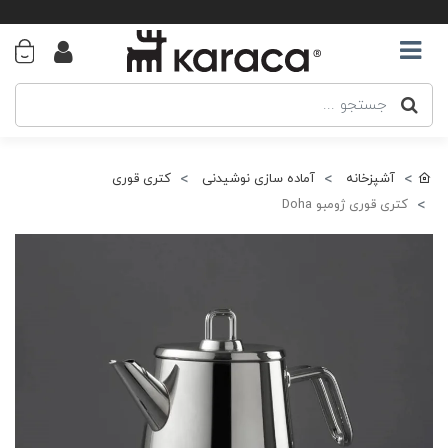
آشپزخانه
آماده سازی نوشیدنی
کتری قوری
کتری قوری ژومبو Doha