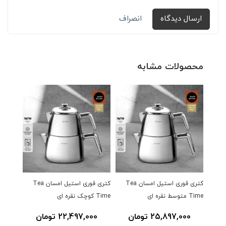
ارسال دیدگاه
انصراف
محصولات مشابه
کتری قوری استیل امسان Tea
کتری قوری استیل امسان Tea
کتری قو
Time متوسط نقره ای
Time کوچک نقره ای
25,897,000 تومان
22,497,000 تومان