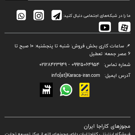
ما را در شبکه‌های اجتماعی دنبال کنید:
📌 ساعات کاری بخش فروش: شنبه تا پنجشنبه: ۱۰ صبح تا
6 عصر جمعه: تعطیل
شماره تماس:
09925064954 - 02128423949
آدرس ایمیل:
info[at]Karaca-iran.com
مجوزهای کاراجا ایران
فروشگاه اینترنتی کاراجا ایران دارای مجوزهای لازم از مرکز توسعه تجارت