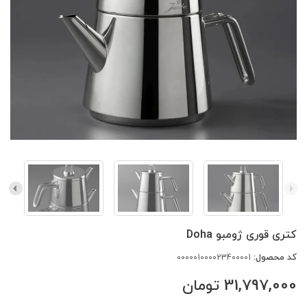
کتری قوری ژومبو Doha
کد محصول:
000001000023400001
31,797,000
تومان