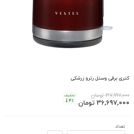
کتری برقی وستل رترو زرشکی
37,997,000
تومان
تخفیف
4٪
36,697,000
تومان
تعداد