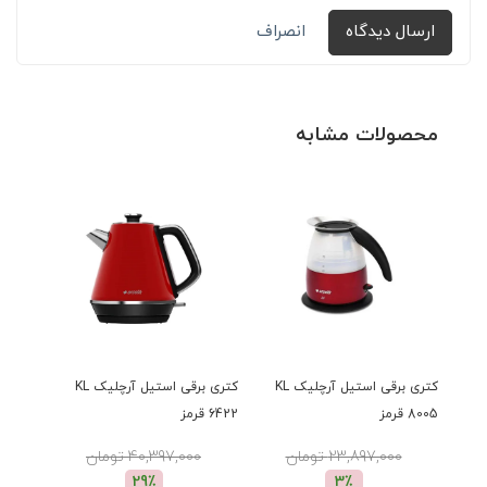
ارسال دیدگاه
انصراف
محصولات مشابه
کتری برقی استیل آرچلیک KL
کتری برقی استیل آرچلیک KL
8005 قرمز
6422 قرمز
6412 مشکی
23,897,000 تومان
40,397,000 تومان
0
29٪
3٪