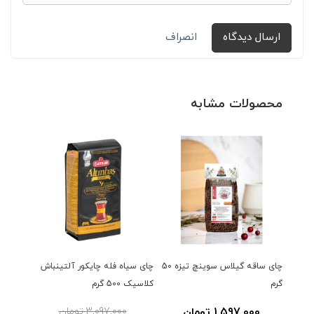
ارسال دیدگاه
انصراف
محصولات مشابه
چای ساقه گیلاس سوینچ تیزه 50
چای سیاه فله چایکور آلتینباش
فیلتر چای
گرم
کلاسیک 500 گرم
1,597,000 تومان
3,097,000 تومان