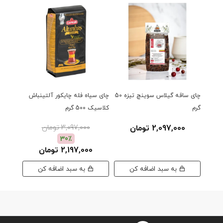
چای ساقه گیلاس سوینچ تیزه 50
چای سیاه فله چایکور آلتینباش
فیلتر چای
گرم
کلاسیک 500 گرم
2,097,000 تومان
3,097,000 تومان
30٪
2,197,000 تومان
به سبد اضافه کن
به سبد اضافه کن