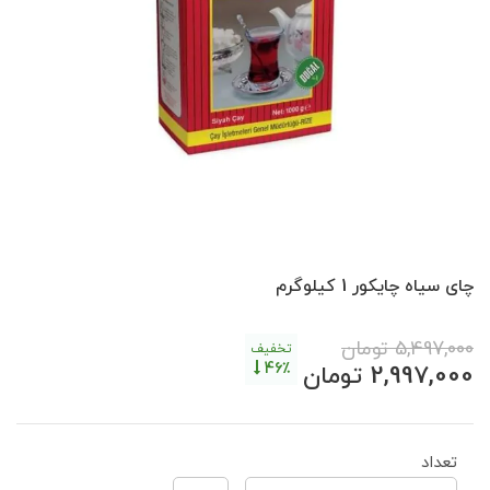
چای سیاه چایکور 1 کیلوگرم
5,497,000
تومان
تخفیف
46٪
2,997,000
تومان
تعداد