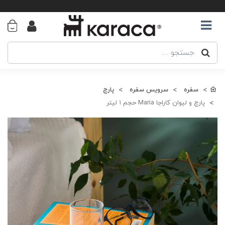
سفره
سرویس سفره
پارچ
پارچ و لیوان کاراجا Maria حجم ۱ لیتر