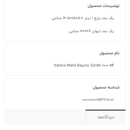
توضیحات محصول:
یک عدد پارچ 1 لیتر 5.6×15×13.5 سانتی
یک عدد لیوان 7×7×7 سانتی
نام محصول:
Karaca Maria Başucu Sürahi 1000 Ml
شناسه محصول:
000001000153618001
دیدگاه‌ها