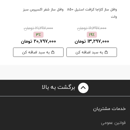
وافل ساز کاراجا کرافت استیل 850
وافل ساز شفر اکسپرس سبز
وافل س
وات
16,397,000 تومان
21,297,000 تومان
0
3٪
19٪
13,297,000 تومان
20,797,000 تومان
00
به سبد اضافه کن
به سبد اضافه کن
برگشت به بالا
خدمات مشتریان
قوانین عمومی