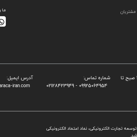
ما ر
مشتریان
📌 ساعات کاری بخش فروش: شنبه تا پنجشنبه: ۱۰ صبح تا
شماره تماس:
آدرس ایمیل:
araca-iran.com
09925064954 - 02128423949
ز توسعه تجارت الکترونیکی، نماد اعتماد الکترونیکی
شد.