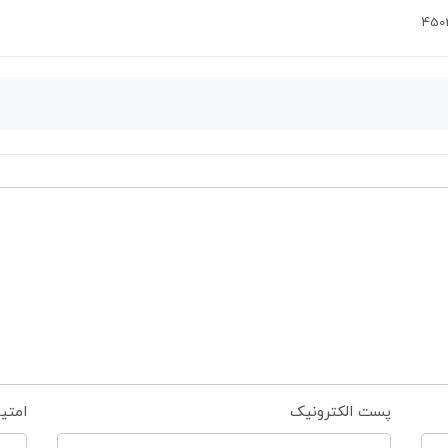
450
پست الکترونیک
امتی