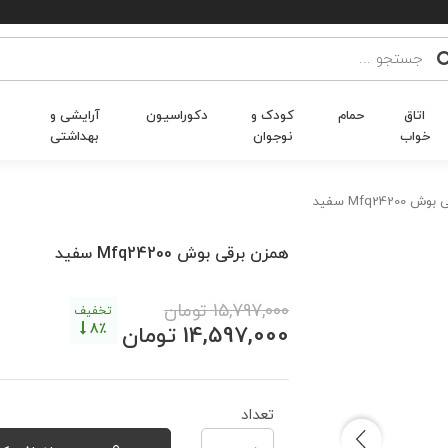
اتاق
حمام
کودک و
دکوراسیون
آرایشی و
خواب
نوجوان
بهداشتی
Mfq2420 سفید
همزن برقی بوش Mfq24200 سفید
15,797,000
تومان
تخفیف
8٪
14,597,000
تومان
تعداد