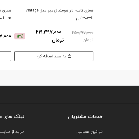
همزن کاسه دار هومند ژومبو مدل Vintage
3026H کرم
Ultra سفید مات 2000 وات
219,397,000
250,197,000
,897,000
13٪
تومان
تومان
به سبد اضافه کن
خدمات مشتریان
لینک های م
قوانین عمومی
خرید از سایت‌