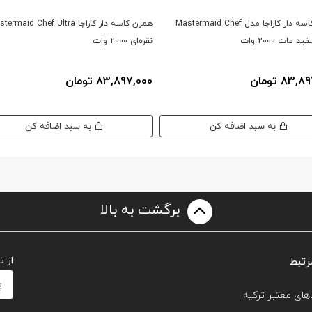
همزن کاسه دار کاراجا مدل Mastermaid Chef
همزن کاسه دار کاراجا rmaid Chef Ultra
نقره‌ای 2000 وات
83 تومان
83,897,000 تومان
به سبد اضافه کن
به سبد اضافه کن
برگشت به بالا
رتبط
از 
های معتبر ترکیه