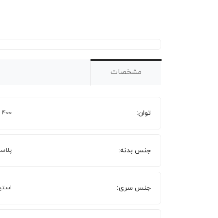
مشخصات
توان:
400 وات
جنس بدنه:
پلاس
جنس سری:
استی