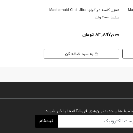
Maste
همزن کاسه دار کاراجا Mastermaid Chef Ultra
همزن کاسه
سفید 2000 وات
رزگلد 2000 وات
83,897,000 تومان
83,897,000 تومان
به سبد اضافه کن
به سبد اضافه کن
تخفیف‌ها و جدیدترین‌های فروشگاه ما با خبر شوید:
ثبت‌نام