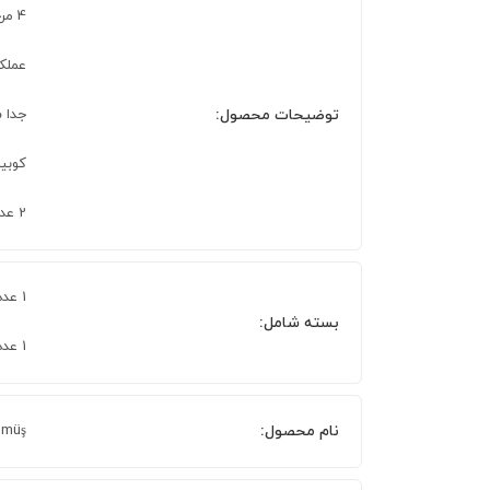
4 مرحله تنظیم سرعت
عملکر
توضیحات محصول:
جدا 
کوبی
2 عدد سری برای همزدن و خمیر گرقتن
1 عدد سری همزدن
بسته شامل:
1 عدد سری ورز دادن
نام محصول:
ümüş