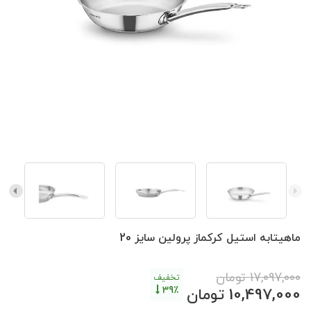
ماهیتابه استیل کرکماز پرولین سایز 20
17,097,000
تومان
تخفیف
39٪
10,497,000
تومان