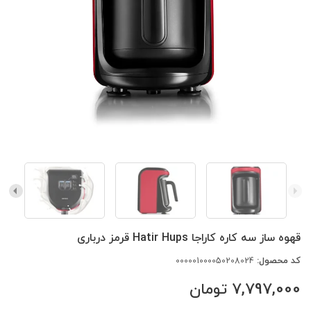
قهوه ساز سه کاره کاراجا Hatir Hups قرمز درباری
کد محصول:
000001000050208024
7,797,000
تومان