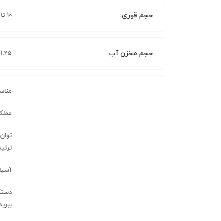
حجم قوری:
10 تا 15 فنجان قهوه
حجم مخزن آب:
1.25 لیتر
مناس
عملکر
ترتیب
آسیا
دستگا
ببرید