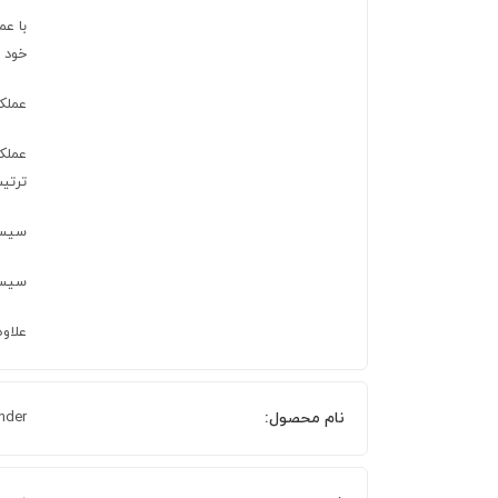
خود ر
عملکر
عملک
ترتی
سیست
سیست
علاوه
نام محصول:
inder