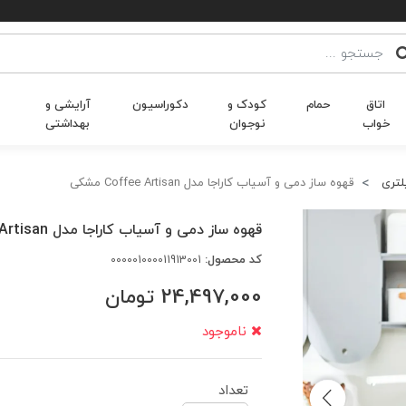
اتاق
حمام
کودک و
دکوراسیون
آرایشی و
خواب
نوجوان
بهداشتی
لتری
قهوه ساز دمی و آسیاب کاراجا مدل Coffee Artisan مشکی
قهوه ساز دمی و آسیاب کاراجا مدل Coffee Artisan مشکی
کد محصول:
000001000011913001
24,497,000
تومان
ناموجود
تعداد