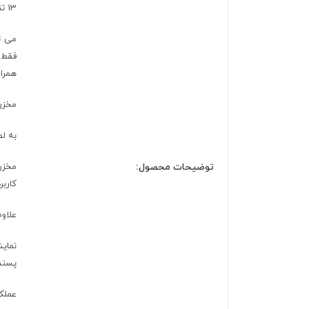
13 تنظیمات مختلف آسیاب کردن و محفظه نگهداری قهوه:
فقط 
همراه
مخزن آب
به لطف مخ
توضیحات محصول:
مخزن 
کاربر
علاو
نمایش
پسند 
عملکر