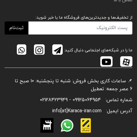
تماس با ما
از تخفیف‌ها و جدیدترین‌های فروشگاه ما با خبر شوید:
ثبت‌نام
ما را در شبکه‌های اجتماعی دنبال کنید:
📌 ساعات کاری بخش فروش: شنبه تا پنجشنبه: ۱۰ صبح تا
6 عصر جمعه: تعطیل
شماره تماس:
09925064954 - 02128423949
آدرس ایمیل:
info[at]Karaca-iran.com