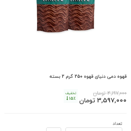
قهوه دمی دنیای قهوه 250 گرم 2 بسته
4,197,000
تومان
تخفیف
15٪
3,597,000
تومان
تعداد