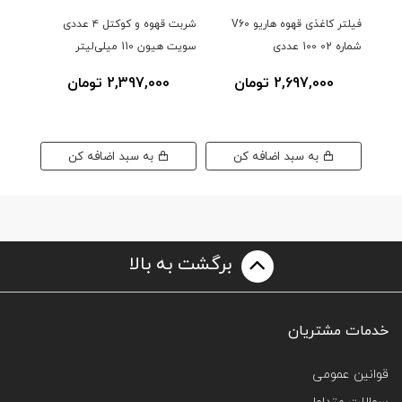
فیلتر کاغذی قهوه هاریو V60
شربت قهوه و کوکتل ۴ عددی
شماره 02 100 عددی
سویت هیون 110 میلی‌لیتر
گرم
2,697,000 تومان
2,397,000 تومان
0
به سبد اضافه کن
به سبد اضافه کن
برگشت به بالا
خدمات مشتریان
قوانین عمومی