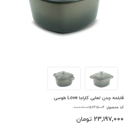
قابلمه چدن لعابی کاراجا Love طوسی
کد محصول:
000001000152415004
23,197,000
تومان