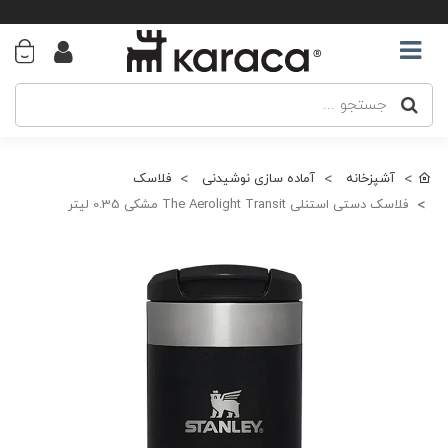
آشپزخانه
آماده سازی نوشیدنی
فلاسک
فلاسک دستی استنلی The Aerolight Transit مشکی 0.35 لیتر