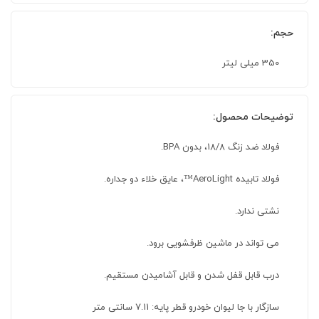
حجم:
350 میلی لیتر
توضیحات محصول:
فولاد ضد زنگ 18/8، بدون BPA.
فولاد تابیده AeroLight™، عایق خلاء دو جداره.
نشتی ندارد.
می تواند در ماشین ظرفشویی برود.
درب قابل قفل شدن و قابل آشامیدن مستقیم.
سازگار با جا لیوان خودرو قطر پایه: 7.11 سانتی متر