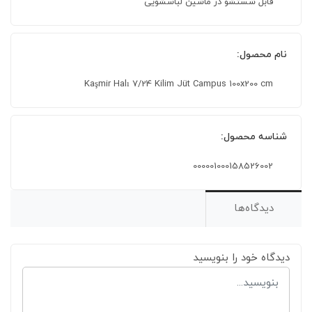
قابل شستشو در ماشین لباسشویی
نام محصول:
Kaşmir Halı 7/24 Kilim Jüt Campus 100x200 cm
شناسه محصول:
000001000158526002
دیدگاه‌ها
دیدگاه خود را بنویسید