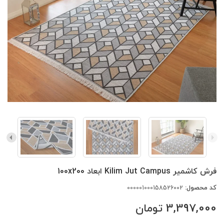
فرش کاشمیر Kilim Jut Campus ابعاد 100x200
کد محصول:
000001000158526002
3,397,000
تومان