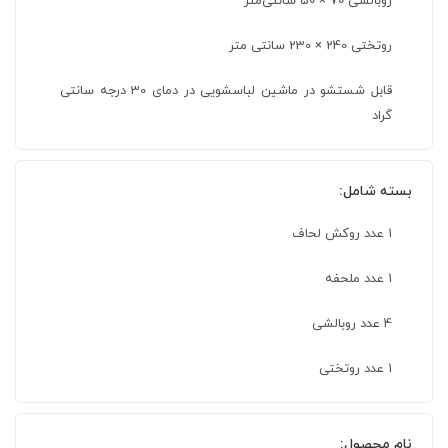
روبالشی 70 × 50 سانتی‌متر
روتختی 240 × 230 سانتی متر
قابل شستشو در ماشین لباسشویی در دمای 30 درجه سانتی
گراد
بسته شامل:
1 عدد روکش لحاف
1 عدد ملحفه
4 عدد روبالشی
1 عدد روتختی
نام محصول: