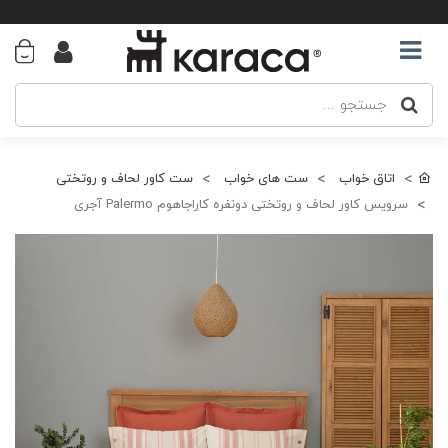
اتاق خواب
ست های خواب
ست کاور لحاف و روتختی
سرویس کاور لحاف و روتختی دونفره کاراجاهوم Palermo آجری