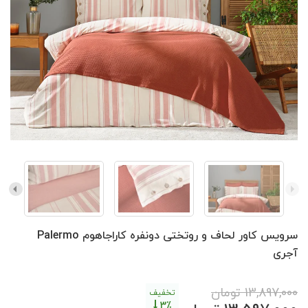
سرویس کاور لحاف و روتختی دونفره کاراجاهوم Palermo
آجری
13,897,000
تومان
تخفیف
3٪