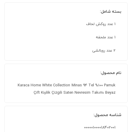
بسته شامل:
1 عدد روکش لحاف
1 عدد ملحفه
2 عدد روبالشی
نام محصول:
Karaca Home White Collection Minas 94 Tel %100 Pamuk
Çift Kişilik Çizgili Saten Nevresim Takımı Beyaz
شناسه محصول:
000001000018402001