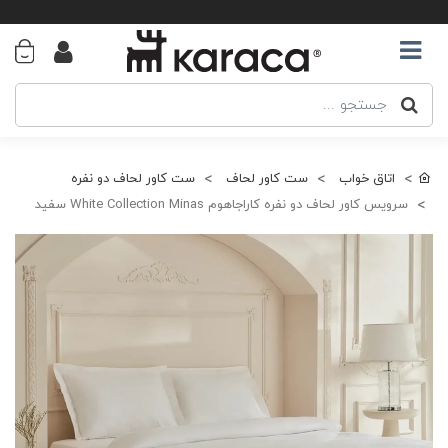
اتاق خواب
ست کاور لحاف
ست کاور لحاف دو نفره
سرویس کاور لحاف دو نفره کاراجاهوم White Collection Minas سفید