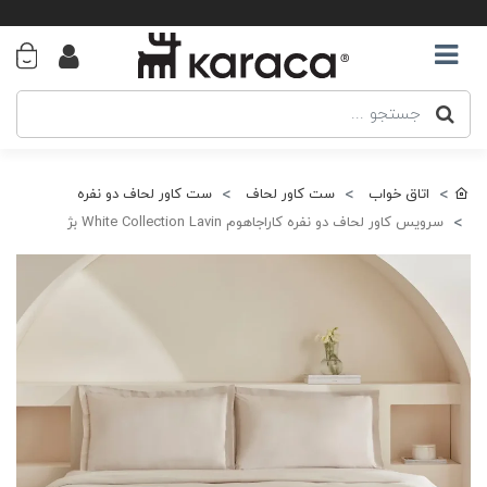
اتاق خواب
ست کاور لحاف
ست کاور لحاف دو نفره
سرویس کاور لحاف دو نفره کاراجاهوم White Collection Lavin بژ