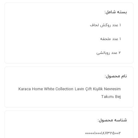
بسته شامل:
1 عدد روکش لحاف
1 عدد ملحفه
2 عدد روبالشی
نام محصول:
Karaca Home White Collection Lavin Çift Kişilik Nevresim
Takımı Bej
شناسه محصول:
000001000187325002