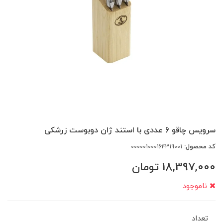
سرویس چاقو 6 عددی با استند ژان دوبوست زرشکی
کد محصول:
000001000164319001
18,397,000
تومان
ناموجود
تعداد