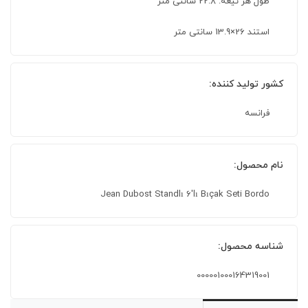
طول هر تیغه: 22.8 سانتی متر
استند 26×13.9 سانتی متر
کشور تولید کننده:
فرانسه
نام محصول:
Jean Dubost Standlı 6'lı Bıçak Seti Bordo
شناسه محصول:
000001000164319001