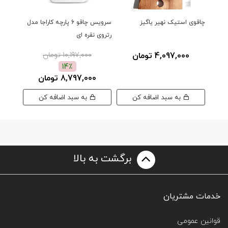
چاقوی استیک نهیر یاگیز
سرویس چاقو 6 پارچه کاراجا مدل
رتروی نقره ای
رتروی 
4,097,000 تومان
10,197,000 تومان
14٪
8,797,000 تومان
00
به سبد اضافه کن
به سبد اضافه کن
برگشت به بالا
خدمات مشتریان
قوانین عمومی