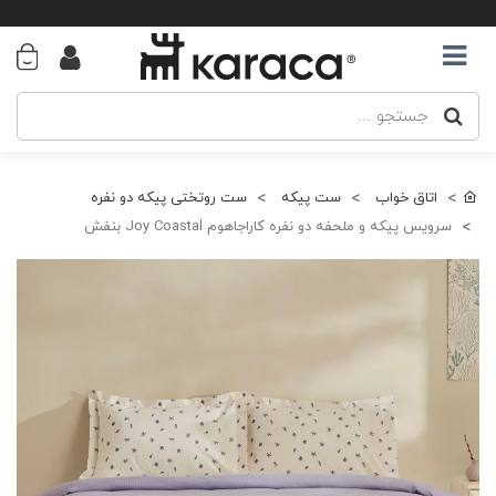
اتاق خواب
ست پیکه
ست روتختی پیکه دو نفره
سرویس پیکه و ملحفه دو نفره کاراجاهوم Joy Coastal بنفش