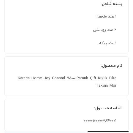
بسته شامل:
1 عدد ملحفه
2 عدد روبالشی
1 عدد پیکه
نام محصول:
Karaca Home Joy Coastal %100 Pamuk Çift Kişilik Pike
Takımı Mor
شناسه محصول:
000001000004840001