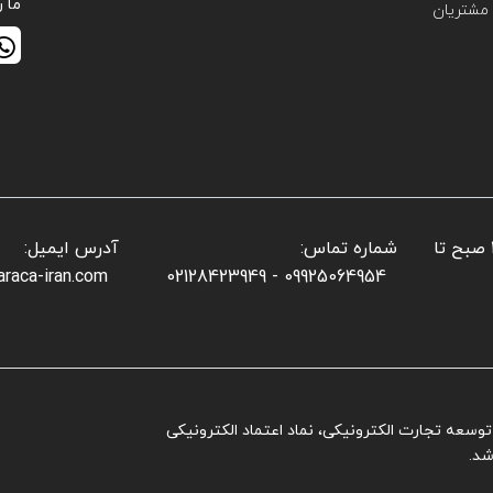
ما ر
مشتریان
📌 ساعات کاری بخش فروش: شنبه تا پنجشنبه: ۱۰ صبح تا
شماره تماس:
آدرس ایمیل:
araca-iran.com
09925064954 - 02128423949
ز توسعه تجارت الکترونیکی، نماد اعتماد الکترونیکی
شد.