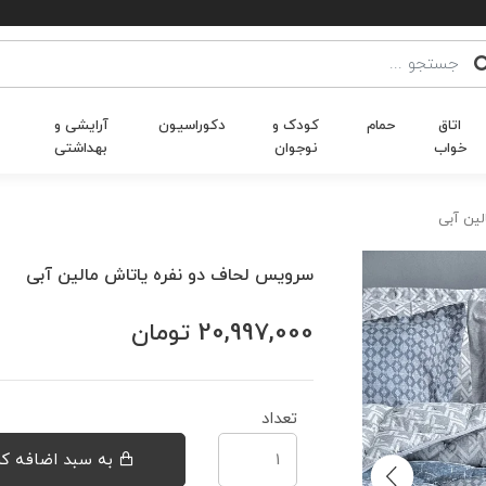
اتاق
حمام
کودک و
دکوراسیون
آرایشی و
خواب
نوجوان
بهداشتی
لین آبی
سرویس لحاف دو نفره یاتاش مالین آبی
20,997,000
تومان
تعداد
به سبد اضافه کن