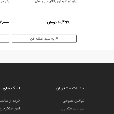
پتو دو نفره نرم یاتاش بلرا بنفش
پتو دو 
10,497,000 تومان
,497,000
به سبد اضافه کن
خدمات مشتریان
لینک های م
قوانین عمومی
خرید از سایت‌
سوالات متداول
امور مشتریان