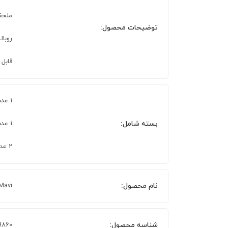
ملحفه 240 × 260 
توضیحات محصول:
روبالشی 70 × 
قابل ش
1 عدد لحاف
بسته شامل:
1 عدد ملحفه بدون کش
2 عدد روبالشی
نام محصول:
 Mavi
شناسه محصول:
9860