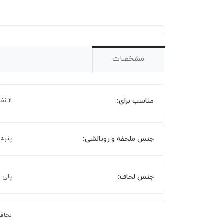
مشخصات
مناسب برای:
2 نفر
جنس ملحفه و روبالشی:
پنبه
جنس لحاف:
پلی 
لحاف 215 × 195 سان