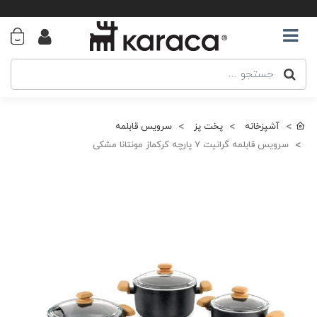
آشپزخانه
پخت پز
سرویس قابلمه
سرویس قابلمه گرانیت 7 پارچه کرکماز مونتانا مشکی