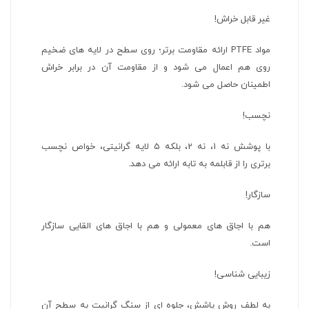
غیر قابل خراش!
مواد PTFE ارائه مقاومت برتر؛ روی سطح در لایه های ضخیم
روی هم اعمال می شود و از مقاومت آن در برابر خراش
اطمینان حاصل می شود.
نچسب!
با پوشش نه 1، نه 2، بلکه 5 لایه گرانیتی، خواص نچسب
برتری را از قابلمه به تابه ارائه می دهد.
سازگار!
هم با اجاق های معمولی و هم با اجاق های القایی سازگار
است.
زیبایی شناسی!
به لطف روش پاشش، جلوه ای از سنگ گرانیت به سطح آن