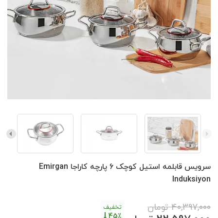
سرویس قابلمه استیل کوچک 6 پارچه کاراجا Emirgan
Induksiyon
40,397,000
تومان
تخفیف
45٪