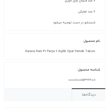
۶ عدد فنجان چای خوری
۶ عدد نعلبکی
شستشو در دست توصیه میشود
نام محصول:
Karaca Rain 41 Parça 6 Kişilik Opal Yemek Takımı
شناسه محصول:
000001000153266001
دیدگاه‌ها