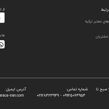
رتبط
از 
های معتبر ترکیه
ما ر
مشتریان
📌 ساعات کاری بخش فروش: شنبه تا پنجشنبه: ۱۰ صبح تا
شماره تماس:
آدرس ایمیل:
araca-iran.com
09925064954 - 02128423949