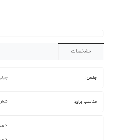
مشخصات
جنس:
چینی
مناسب برای:
شش 
6 عدد بشقاب سرو 26 سانتی
۶ عدد پیش دستی 19 سانتی