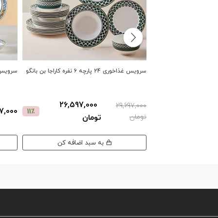
سرویس غذاخوری 24 پارچه ۶ نفره کاراجا بن بانگو
سرویس غذاخوری 24 
26,597,000
29,697,000
,697,000
11٪
تومان
تومان
به سبد اضافه کن