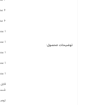
6 عدد بشقاب خورش خوری 22 سانتی
6 عدد کاسه سوپ خوری 14 سانتی
۱ عدد دیس
۱ عدد کاسه سالاد
توضیحات محصول:
۱ عدد نمک پاش
۱ عدد فلفل پاش
۱ عدد ظرف خلال دندان
قابل
شستش
توصی