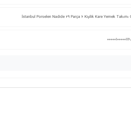
İstanbul Porselen Nadide 29 Parça 6 Kişilik Kare Yemek Takımı 
0000010000011