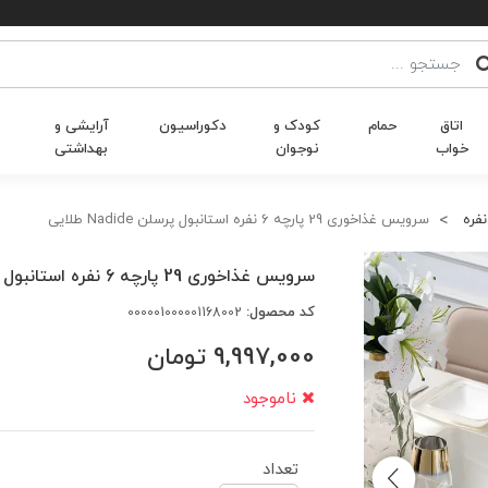
اتاق
حمام
کودک و
دکوراسیون
آرایشی و
خواب
نوجوان
بهداشتی
سرویس غذاخوری 29 پارچه 6 نفره استانبول پرسلن Nadide طلایی
سرویس غذاخوری 29 پارچه 6 نفره استانبول پرسلن Nadide طلایی
کد محصول:
000001000001168002
9,997,000
تومان
ناموجود
تعداد