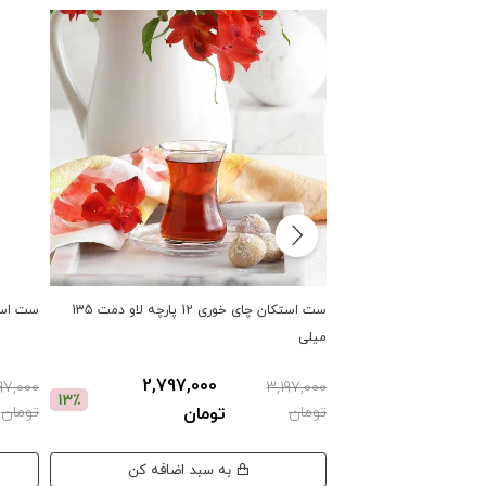
ست استکان چای خوری 12 پارچه لاو دمت 135
ست استکان چای
میلی
2,797,000
97,000
3,197,000
13٪
تومان
تومان
تومان
به سبد اضافه کن