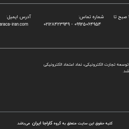
📌 ساعات کاری بخش فروش: شنبه تا پنجشنبه: ۱۰ صبح تا
شماره تماس:
آدرس ایمیل:
araca-iran.com
09925064954 - 02128423949
ز توسعه تجارت الکترونیکی، نماد اعتماد الکترونیکی
شد.
کاراجا ایران
کلیه حقوق این سایت متعلق به گروه
می‌باشد.