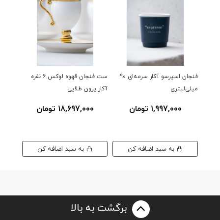
فنجان اسپرسو آکار سرمه‌ای 90
ست فنجان قهوه لوکس ۶ نفره
میلی‌لیتری
آکار پرون طلایی
طرح‌دار پورسل
1,997,000 تومان
18,697,000 تومان
00
به سبد اضافه کن
به سبد اضافه کن
برگشت به بالا