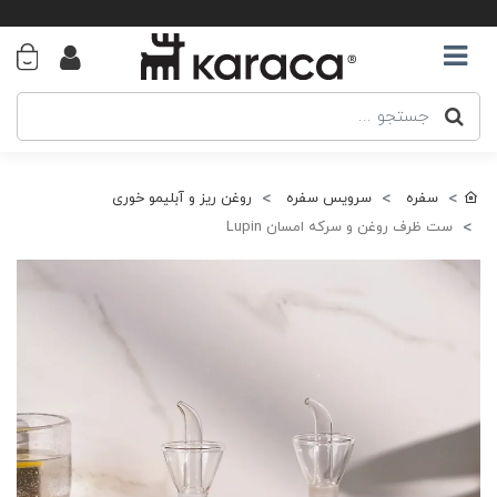
سفره
سرویس سفره
روغن ریز و آبلیمو خوری
ست ظرف روغن و سرکه امسان Lupin