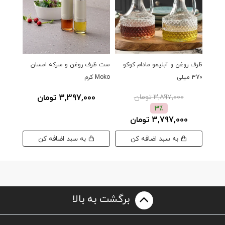
ظرف روغن و آبلیمو مادام کوکو
ست ظرف روغن و سرکه امسان
370 میلی
Moko کرم
Horizon س
3,897,000 تومان
3,397,000 تومان
3٪
3,797,000 تومان
00
به سبد اضافه کن
به سبد اضافه کن
برگشت به بالا