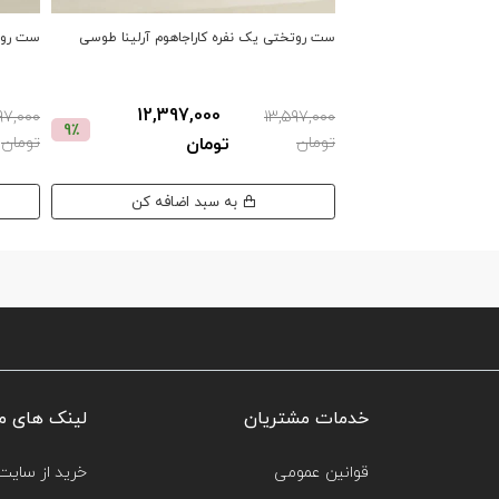
ست روتختی یک نفره کاراجاهوم آرلینا طوسی
ست روتخ
12,397,000
97,000
13,597,000
9٪
تومان
تومان
تومان
به سبد اضافه کن
خدمات مشتریان
لینک های م
قوانین عمومی
خرید از سایت‌