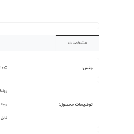
مشخصات
جنس:
100٪ پلی استر
روتختی 160 × 0
توضیحات محصول:
روبالشی 70 × 50 سا
قابل ش