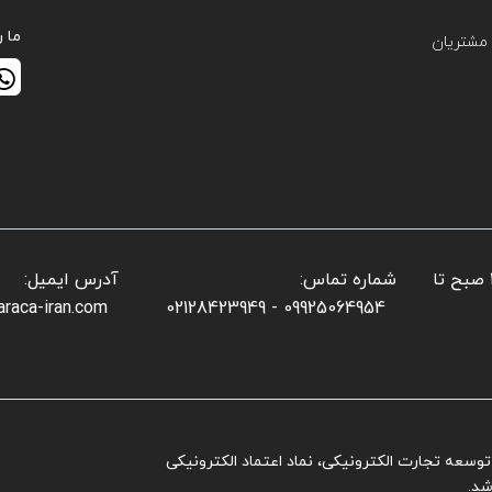
ما ر
مشتریان
📌 ساعات کاری بخش فروش: شنبه تا پنجشنبه: ۱۰ صبح تا
شماره تماس:
آدرس ایمیل:
araca-iran.com
09925064954 - 02128423949
ز توسعه تجارت الکترونیکی، نماد اعتماد الکترونیکی
شد.