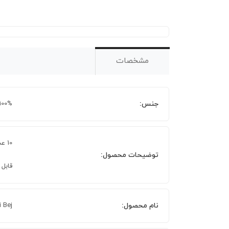
مشخصات
جنس:
100% پنبه
10 عدد حوله دست صورت 80×50 سانتی‌متر
توضیحات محصول:
قابل ش
نام محصول:
i Bej