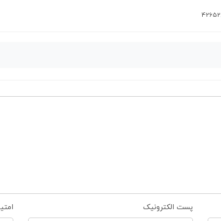
4265
پست الکترونیک
امتی