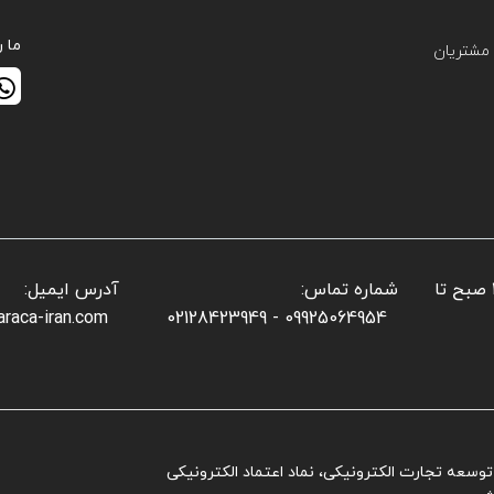
ما ر
مشتریان
📌 ساعات کاری بخش فروش: شنبه تا پنجشنبه: ۱۰ صبح تا
شماره تماس:
آدرس ایمیل:
araca-iran.com
09925064954 - 02128423949
ز توسعه تجارت الکترونیکی، نماد اعتماد الکترونیکی