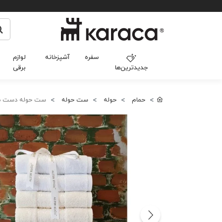
سفره
آشپزخانه
لوازم
جدیدترین‌ها
برقی
حمام
حوله
ست حوله
ست حوله دست صورت 10 عددی ازدیلک