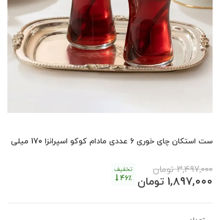
ست استکان چای خوری 6 عددی مادام کوکو اسپرانزا 170 میلی
3,497,000
تومان
تخفیف
46٪
1,897,000
تومان