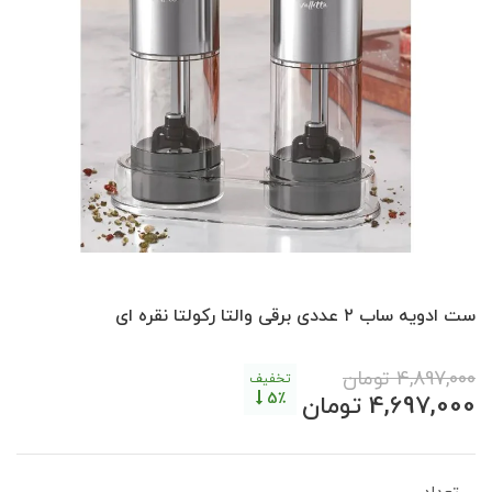
ست ادویه ساب ۲ عددی برقی والتا رکولتا نقره ای
4,897,000
تومان
تخفیف
5٪
4,697,000
تومان