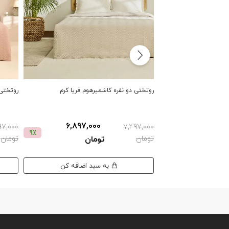
روتختی دو نفره کاشمیرهوم فریا کرم
روتختی 
6,897,000
97,000
7,497,000
9٪
تومان
تومان
تومان
به سبد اضافه کن