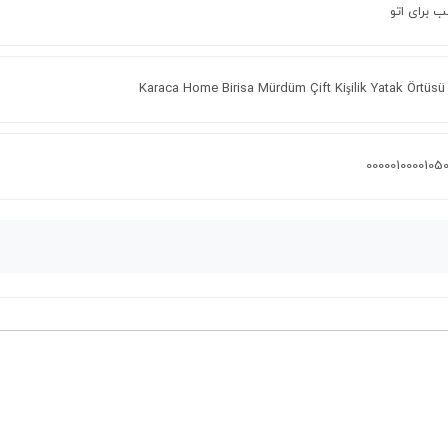
 برای اتو
Karaca Home Birisa Mürdüm Çift Kişilik Yatak Örtüsü
0000010000105