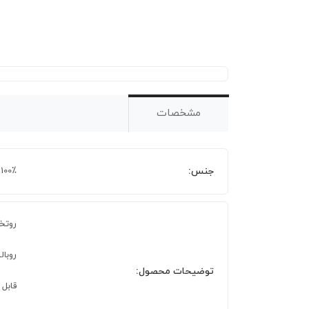
مشخصات
جنس:
100٪ پلی استر
روتختی 220 × 0
روبالشی 70 × 50 سا
توضیحات محصول:
قابل ش