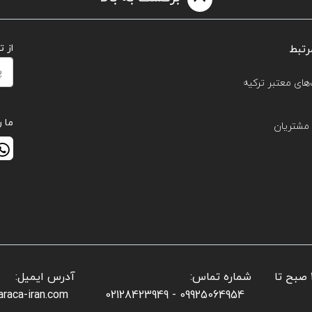
رتبط
از 
های معتبر ترکیه
ما ر
مشتریان
📌 ساعات کاری بخش فروش: شنبه تا پنجشنبه: ۱۰ صبح تا
شماره تماس:
آدرس ایمیل:
araca-iran.com
09925064954 - 02128423949