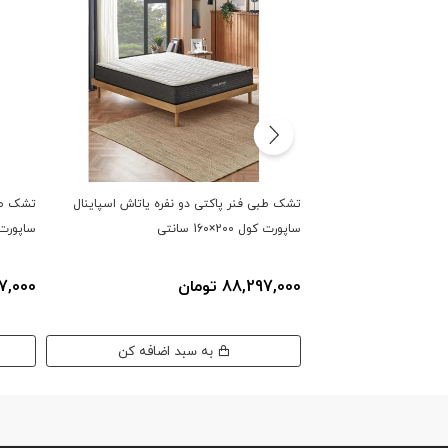
تشک طبی فنر پاکتی دو نفره یاتاش اسپاینال
تشک طبی
ساپورت کول 200×160 سانتی
ساپورت کول 00
88,297,000 تومان
,197,000
به سبد اضافه کن