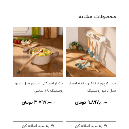
محصولات مشابه
ست 5 پارچه کفگیر ملاقه امسان
قاشق اسپاگتی امسان مدل بامبو
قاشق حف
مدل بامبو روستیک
روستیک 28 سانتی
روستیک 28 س
9,897,000 تومان
3,797,000 تومان
0
به سبد اضافه کن
به سبد اضافه کن