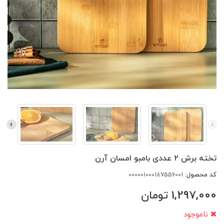
تخته برش ۲ عددی بامبو امسان آرن
کد محصول:
000001000187556001
1,297,000
تومان
ناموجود