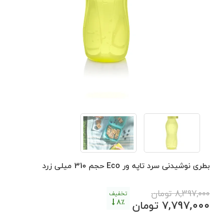
بطری نوشیدنی سرد تاپه ور Eco حجم 310 میلی زرد
8,397,000
تومان
تخفیف
8٪
7,797,000
تومان